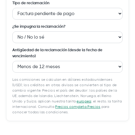
Tipo de reclamación
¿Se impugna la reclamación?
Antigüedad de la reclamación (desde la fecha de
vencimiento)
Las comisiones se calculan en dólares estadounidenses
(USD); los créditos en otras divisas se convierten al tipo de
cambio vigente. Precios el país del deudor: los países de la
UE, además de Islandia, Liechtenstein, Noruega, el Reino
Unido y Suiza, aplican nuestra tarifa
europea
; el resto, la tarifa
internacional. Consulta
Precios completa Precios
para
conocer todas las condiciones.