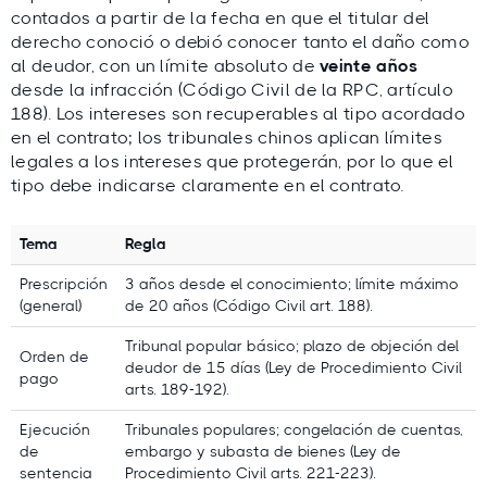
Lars
contados a partir de la fecha en que el titular del
Holdgaard,
derecho conoció o debió conocer tanto el daño como
fundador
al deudor, con un límite absoluto de
veinte años
de
desde la infracción (Código Civil de la RPC, artículo
Debitura
188). Los intereses son recuperables al tipo acordado
en el contrato; los tribunales chinos aplican límites
Expertos locales colaboradores:
legales a los intereses que protegerán, por lo que el
tipo debe indicarse claramente en el contrato.
Bufete De Abogados Tianjin Bozhuan
GladTrust Management Co., Ltd.
Tema
Regla
NB Esteem
Prescripción
3 años desde el conocimiento; límite máximo
Aurora Compass Advisory LLC
(general)
de 20 años (Código Civil art. 188).
Tribunal popular básico; plazo de objeción del
Orden de
deudor de 15 días (Ley de Procedimiento Civil
pago
arts. 189-192).
Ejecución
Tribunales populares; congelación de cuentas,
de
embargo y subasta de bienes (Ley de
sentencia
Procedimiento Civil arts. 221-223).