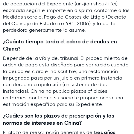
Más de 10 años
dedicados al recobro
de aceptación del Expediente (an-jian shou-li fei)
internacional de deudas
escalada según el importe en disputa, conforme a las
Medidas sobre el Pago de Costes de Litigio (Decreto
Más de 100 abogados locales
en nuestra
del Consejo de Estado n.º 481, 2006), y la parte
red de colaboradores
perdedora generalmente la asume.
Más de 100 millones de dólares
recuperados
para clientes en los últimos 18
¿Cuánto tiempo tarda el cobro de deudas en
meses
China?
Calificación media de 4.9/5 de 621
Depende de la vía y del tribunal. El procedimiento de
opiniones
orden de pago está diseñado para ser rápido cuando
la deuda es clara e indiscutible; una reclamación
impugnada pasa por un juicio en primera instancia
Dirigido por expertos, validado localmente
con derecho a apelación (un sistema de dos
Lars Holdgaard, fundador de
instancias). China no publica plazos oficiales
Debitura
uniformes, por lo que su socio le proporcionará una
revisada por los
estimación específica para su Expediente.
mejores abogados locales
¿Cuáles son los plazos de prescripción y las
normas de intereses en China?
El plazo de prescripción general es de
tres años
,