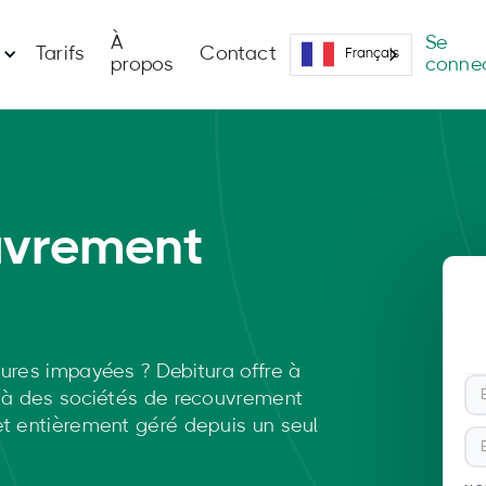
À
Se
Tarifs
Contact
Français
propos
conne
uvrement
ures impayées ? Debitura offre à
é à des sociétés de recouvrement
et entièrement géré depuis un seul